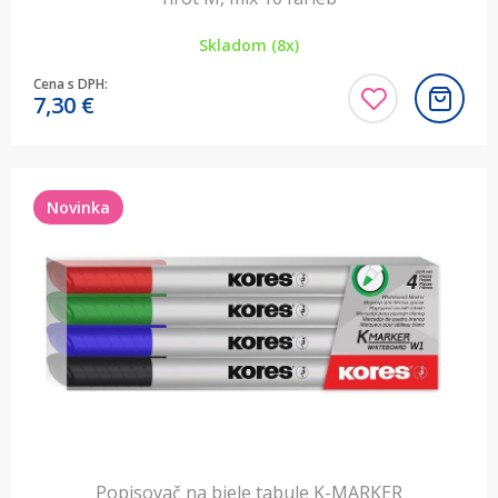
Skladom (8x)
Cena s DPH:
7,30
€
Novinka
Popisovač na biele tabule K-MARKER