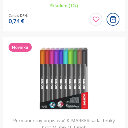
Skladom (12x)
Cena s DPH:
0,74
€
Novinka
Permanentný popisovač K-MARKER sada, tenký
hrot M, mix 10 farieb