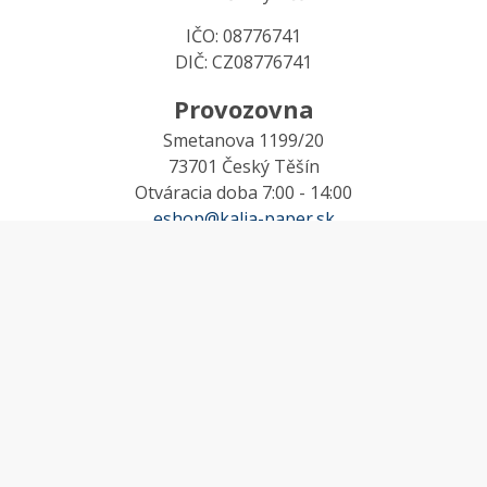
IČO: 08776741
DIČ: CZ08776741
Provozovna
Smetanova 1199/20
73701 Český Těšín
Otváracia doba 7:00 - 14:00
eshop@kalia-paper.sk
MÔJ ÚČET
Účet
Obľúbené
Košík