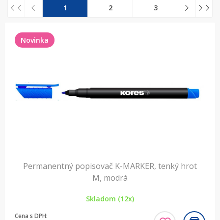
1
2
3
Novinka
Permanentný popisovač K-MARKER, tenký hrot
M, modrá
Skladom (12x)
Cena s DPH: