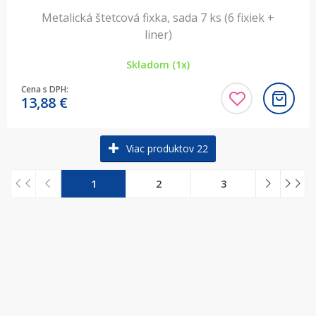
Metalická štetcová fixka, sada 7 ks (6 fixiek +
liner)
Skladom (1x)
Cena s DPH:
13,88
€
Viac produktov 22
1
2
3