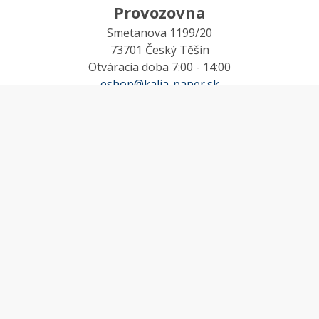
Provozovna
Smetanova 1199/20
73701 Český Těšín
Otváracia doba 7:00 - 14:00
eshop@kalia-paper.sk
MÔJ ÚČET
Účet
Obľúbené
Košík
Odstúpenie od zmluvy
INFORMACE