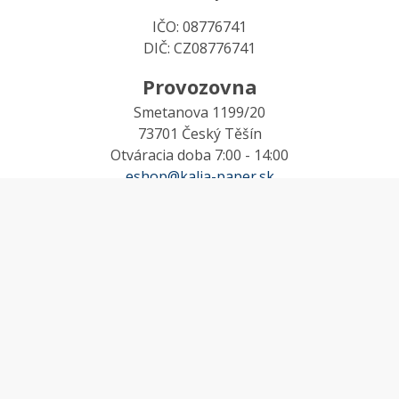
IČO: 08776741
DIČ: CZ08776741
Provozovna
Smetanova 1199/20
73701 Český Těšín
Otváracia doba 7:00 - 14:00
eshop@kalia-paper.sk
MÔJ ÚČET
Účet
Obľúbené
Košík