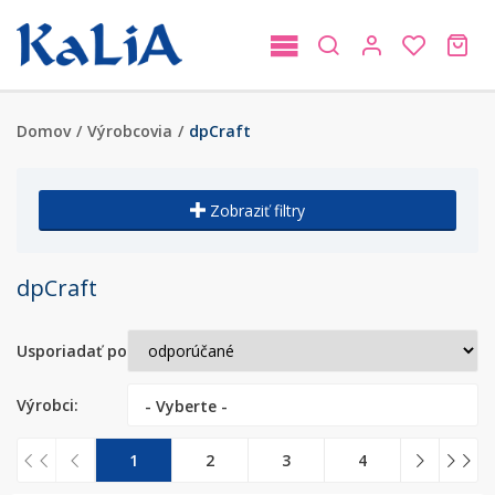
Domov
/
Výrobcovia
/
dpCraft
Zobraziť filtry
dpCraft
Usporiadať podľa:
Výrobci:
- Vyberte -
1
2
3
4