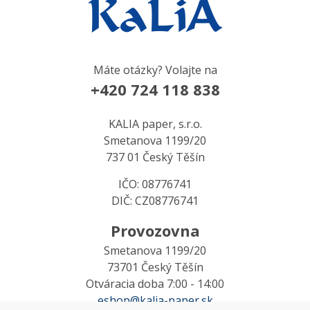
Máte otázky? Volajte na
+420 724 118 838
KALIA paper, s.r.o.
Smetanova 1199/20
737 01 Český Těšín
IČO: 08776741
DIČ: CZ08776741
Provozovna
Smetanova 1199/20
73701 Český Těšín
Otváracia doba 7:00 - 14:00
eshop@kalia-paper.sk