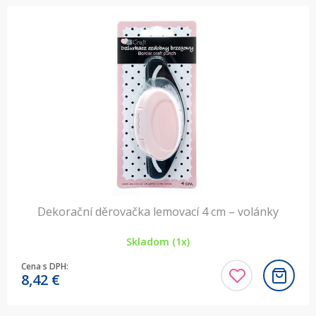
Dekorační děrovačka lemovací 4 cm – volánky
Skladom (1x)
Cena s DPH:
8,42
€