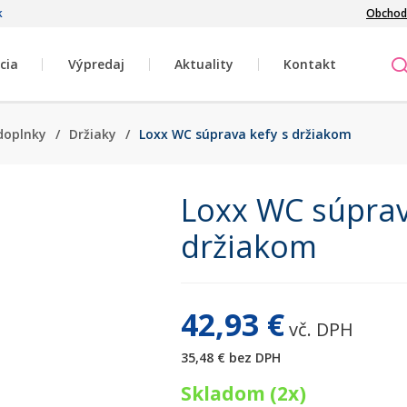
k
Obchod
cia
Výpredaj
Aktuality
Kontakt
doplnky
/
Držiaky
/
Loxx WC súprava kefy s držiakom
Loxx WC súprav
držiakom
42,93 €
vč. DPH
35,48 €
bez DPH
Skladom (2x)