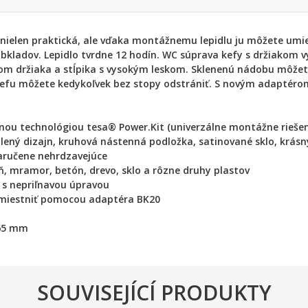
nielen praktická, ale vďaka montážnemu lepidlu ju môžete umies
 obkladov. Lepidlo tvrdne 12 hodín. WC súprava kefy s držiako
 držiaka a stĺpika s vysokým leskom. Sklenenú nádobu môžete 
kefu môžete kedykoľvek bez stopy odstrániť. S novým adaptéro
nou technológiou tesa® Power.Kit (univerzálne montážne riešen
ený dizajn, kruhová nástenná podložka, satinované sklo, krásn
zaručene nehrdzavejúce
, mramor, betón, drevo, sklo a rôzne druhy plastov
 s nepriľnavou úpravou
remiestniť pomocou adaptéra BK20
165 mm
SOUVISEJÍCÍ PRODUKTY