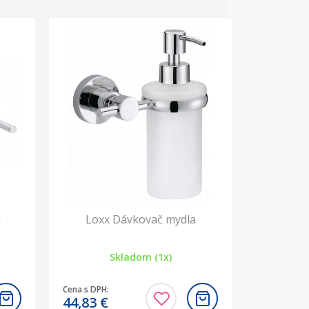
k
Loxx Dávkovač mydla
Skladom (1x)
Cena s DPH:
44,83
€