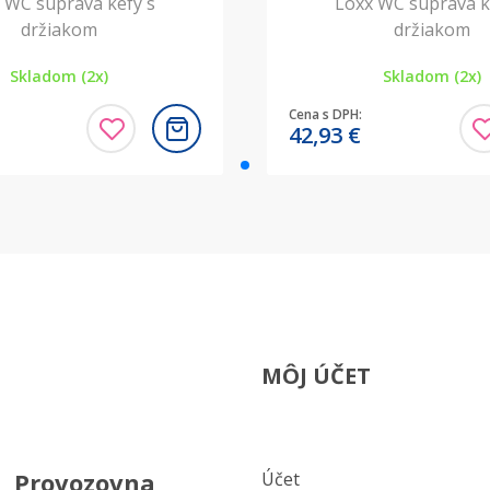
 WC súprava kefy s
Loxx WC súprava k
držiakom
držiakom
Skladom (2x)
Skladom (2x)
Cena s DPH:
42,93
€
MÔJ ÚČET
Provozovna
Účet