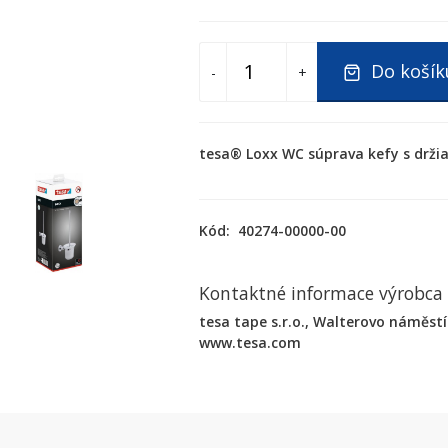
Do košík
-
+
tesa® Loxx WC súprava kefy s drž
Kód:
40274-00000-00
Kontaktné informace výrobca
tesa tape s.r.o., Walterovo náměstí 
www.tesa.com