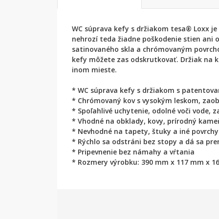
WC súprava kefy s držiakom tesa® Loxx je 
nehrozí teda žiadne poškodenie stien ani
satinovaného skla a chrómovaným povrchom
kefy môžete zas odskrutkovať. Držiak na 
inom mieste.
* WC súprava kefy s držiakom s patentova
* Chrómovaný kov s vysokým leskom, zaobl
* Spoľahlivé uchytenie, odolné voči vode, 
* Vhodné na obklady, kovy, prírodný kameň
* Nevhodné na tapety, štuky a iné povrchy
* Rýchlo sa odstráni bez stopy a dá sa p
* Pripevnenie bez námahy a vŕtania
* Rozmery výrobku: 390 mm x 117 mm x 