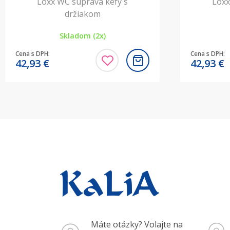
Loxx WC súprava kefy s
Loxx
držiakom
Skladom (2x)
Cena s DPH:
Cena s DPH:
42,93
€
42,93
€
Máte otázky? Volajte na