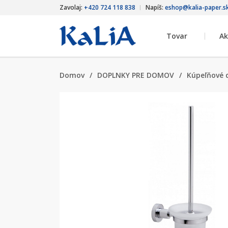
Zavolaj:
+420 724 118 838
Napíš:
eshop@kalia-paper.s
Tovar
Ak
Domov
/
DOPLNKY PRE DOMOV
/
Kúpeľňové 