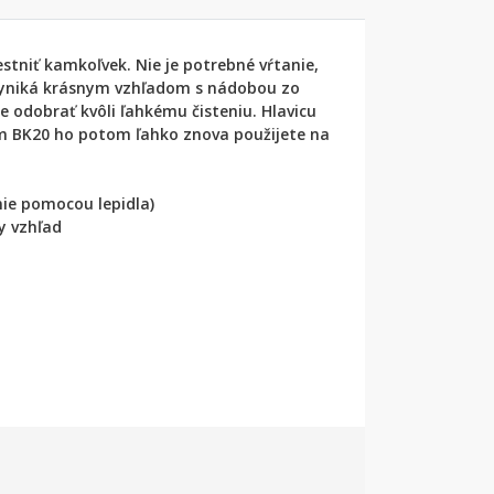
tniť kamkoľvek. Nie je potrebné vŕtanie,
m vyniká krásnym vzhľadom s nádobou zo
odobrať kvôli ľahkému čisteniu. Hlavicu
m BK20 ho potom ľahko znova použijete na
ie pomocou lepidla)
y vzhľad