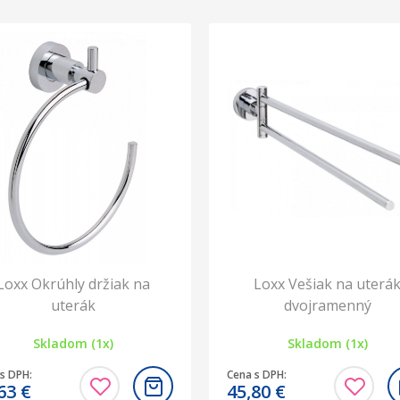
Loxx Okrúhly držiak na
Loxx Vešiak na uterá
uterák
dvojramenný
Skladom (1x)
Skladom (1x)
s DPH:
Cena s DPH:
,63
€
45,80
€