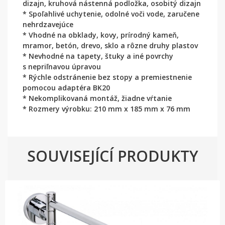
dizajn, kruhová nástenná podložka, osobitý dizajn
* Spoľahlivé uchytenie, odolné voči vode, zaručene
nehrdzavejúce
* Vhodné na obklady, kovy, prírodný kameň,
mramor, betón, drevo, sklo a rôzne druhy plastov
* Nevhodné na tapety, štuky a iné povrchy
s nepriľnavou úpravou
* Rýchle odstránenie bez stopy a premiestnenie
pomocou adaptéra BK20
* Nekomplikovaná montáž, žiadne vŕtanie
* Rozmery výrobku: 210 mm x 185 mm x 76 mm
SOUVISEJÍCÍ PRODUKTY