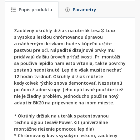
Popis produktu
Parametry
Zaoblený okrúhly držiak na uterák tesa® Loxx
s vysokou lesklou chrómovanou úpravou
a nádhernými krivkami bude v kúpeľni určite
pastvou pre oči. Nápadité dizajnové prvky mu
pridávajú ďalšiu úroveň príťažlivosti. Pri montáži
sa používa lepidlo namiesto vŕtania, takže povrchy
zostanú nedotknuté. Lepidlo však musíte nechať
12 hodín tvrdnúť. Okrúhly držiak môžete
kedykoľvek rýchlo znova demontovať. Nezostanú
po ňom žiadne stopy. Jeho opätovné použitie tiež
nie je žiadny problém. Jednoducho použite nový
adaptér BK20 na pripevnenie na inom mieste.
* Okrúhly držiak na uterák s patentovanou
technológiou tesa® Power.Kit (univerzálne
montážne riešenie pomocou lepidla)
* Chrómovaný kov s vysokým leskom, zaoblený