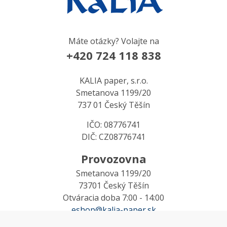
Máte otázky? Volajte na
+420 724 118 838
KALIA paper, s.r.o.
Smetanova 1199/20
737 01 Český Těšín
IČO: 08776741
DIČ: CZ08776741
Provozovna
Smetanova 1199/20
73701 Český Těšín
Otváracia doba 7:00 - 14:00
eshop@kalia-paper.sk