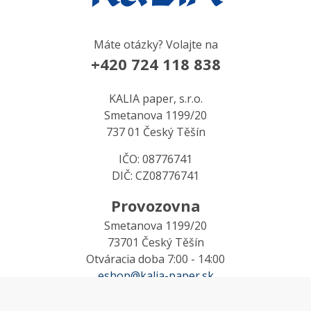
Máte otázky? Volajte na
+420 724 118 838
KALIA paper, s.r.o.
Smetanova 1199/20
737 01 Český Těšín
IČO: 08776741
DIČ: CZ08776741
Provozovna
Smetanova 1199/20
73701 Český Těšín
Otváracia doba 7:00 - 14:00
eshop@kalia-paper.sk