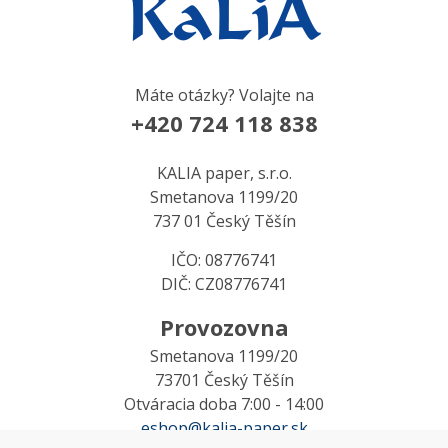
Máte otázky? Volajte na
+420 724 118 838
KALIA paper, s.r.o.
Smetanova 1199/20
737 01 Český Těšín
IČO: 08776741
DIČ: CZ08776741
Provozovna
Smetanova 1199/20
73701 Český Těšín
Otváracia doba 7:00 - 14:00
eshop@kalia-paper.sk