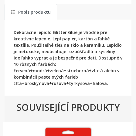
Popis produktu
Dekoračné lepidlo Glitter Glue je vhodné pre
kreatívne lepenie. Lepí papier, kartón a ľahké
textílie. Použiteľné tiež na sklo a keramiku. Lepidlo
je netoxické, neobsahuje rozpúšťadlá a kyseliny.
Ide ľahko vyprať a je bezpečné pre deti. Dostupné v
10 rôznych farbách:
červená+modrá+zelená+strieborná+zlatá alebo v
kombinácii pastelových farieb
žltá+broskyňová+ružová+tyrkysová+fialová.
SOUVISEJÍCÍ PRODUKTY