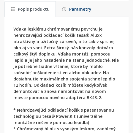
Popis produktu
Parametry
Vďaka lesklému chrómovanému povrchu je
nehrdzavejúci odkladací košík tesa® Aluxx
atraktívny a užitočný zároveň, a to tak v sprche,
ako aj vo vani. Extra široký pás konzoly dotvára
celkový štýl doplnku. Vďaka montáži pomocou
lepidla je jeho nasadenie na stenu jednoduché. Nie
je potrebné žiadne vŕtanie, ktoré by mohlo
spôsobiť poškodenie stien alebo obkladov. Na
dosiahnutie maximálneho spojenia schne lepidlo
12 hodín. Odkladací košík môžete kedykoľvek
demontovať a znova namontovať na novom
mieste pomocou nového adaptéra BK43-2.
* Nehrdzavejúci odkladací košík s patentovanou
technológiou tesa® Power.Kit (univerzálne
montážne riešenie pomocou lepidla)
* Chrómovaný hliník s vysokým leskom, zaoblený