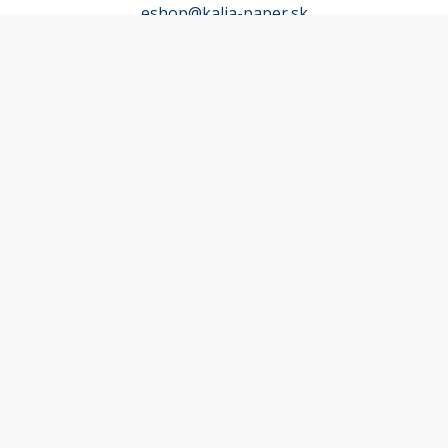
eshop@kalia-paper.sk
MÔJ ÚČET
Účet
Obľúbené
Košík
Odstúpenie od zmluvy
INFORMACE
Doprava a platba
Obchodné podmienky
Zásady spracúvania osobných údajov