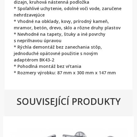
dizajn, kruhová nástenná podložka
* Spoľahlivé uchytenie, odolné voči vode, zaručene
nehrdzavejúce
* Vhodné na obklady, kovy, prírodný kameň,
mramor, betón, drevo, sklo a rôzne druhy plastov
* Nevhodné na tapety, štuky a iné povrchy
s nepriľnavou úpravou
* Rýchla demontáž bez zanechania stôp,
jednoduché opätovné použitie s novým
adaptérom BK43-2
* Pohodlná montáž bez vŕtania
* Rozmery výrobku: 87 mm x 300 mm x 147 mm
SOUVISEJÍCÍ PRODUKTY