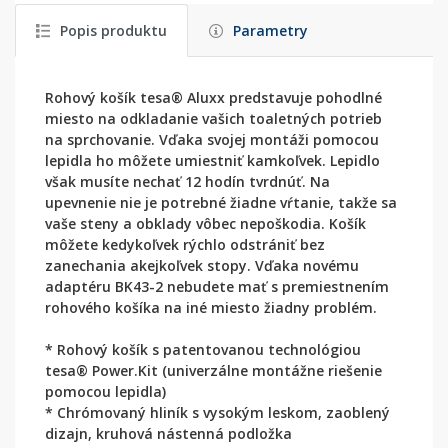
Popis produktu
Parametry
Rohový košík tesa® Aluxx predstavuje pohodlné
miesto na odkladanie vašich toaletných potrieb
na sprchovanie. Vďaka svojej montáži pomocou
lepidla ho môžete umiestniť kamkoľvek. Lepidlo
však musíte nechať 12 hodín tvrdnúť. Na
upevnenie nie je potrebné žiadne vŕtanie, takže sa
vaše steny a obklady vôbec nepoškodia. Košík
môžete kedykoľvek rýchlo odstrániť bez
zanechania akejkoľvek stopy. Vďaka novému
adaptéru BK43-2 nebudete mať s premiestnením
rohového košíka na iné miesto žiadny problém.
* Rohový košík s patentovanou technológiou
tesa® Power.Kit (univerzálne montážne riešenie
pomocou lepidla)
* Chrómovaný hliník s vysokým leskom, zaoblený
dizajn, kruhová nástenná podložka