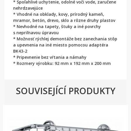
* Spoľahlivé uchytenie, odolné voči vode, zaručene
nehrdzavejúce
* Vhodné na obklady, kovy, prírodný kameň,
mramor, betón, drevo, sklo a rôzne druhy plastov
* Nevhodné na tapety, štuky a iné povrchy
s nepriľnavou úpravou
* Možnosť rýchlej demontáže bez zanechania stôp
a upevnenia na iné miesto pomocou adaptéra
BK43-2
* Pripevnenie bez vŕtania a námahy
* Rozmery výrobku: 92 mm x 192 mm x 200 mm
SOUVISEJÍCÍ PRODUKTY