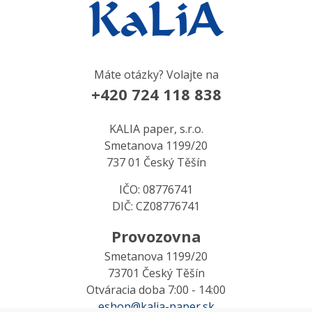
Máte otázky? Volajte na
+420 724 118 838
KALIA paper, s.r.o.
Smetanova 1199/20
737 01 Český Těšín
IČO: 08776741
DIČ: CZ08776741
Provozovna
Smetanova 1199/20
73701 Český Těšín
Otváracia doba 7:00 - 14:00
eshop@kalia-paper.sk