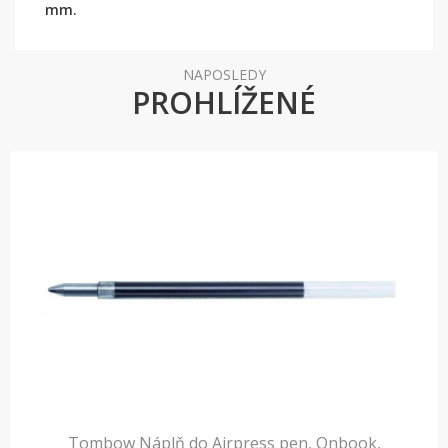
mm.
NAPOSLEDY
PROHLÍŽENÉ
Tombow Náplň do Airpress pen, Onbook,