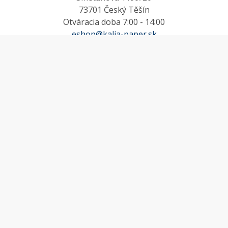
73701 Český Těšín
Otváracia doba 7:00 - 14:00
eshop@kalia-paper.sk
MÔJ ÚČET
Účet
Obľúbené
Košík
Odstúpenie od zmluvy
INFORMACE
Doprava a platba