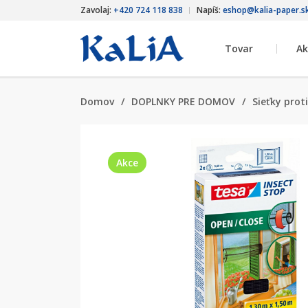
Zavolaj:
+420 724 118 838
Napíš:
eshop@kalia-paper.s
Tovar
Ak
Domov
/
DOPLNKY PRE DOMOV
/
Sieťky pro
Akce