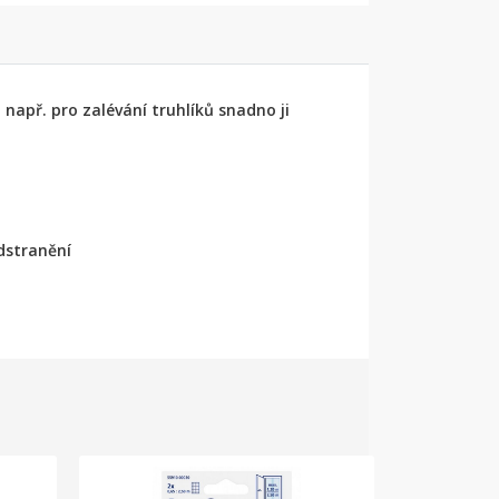
např. pro zalévání truhlíků snadno ji
odstranění