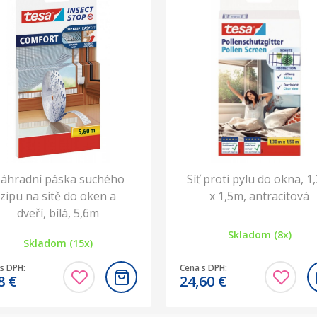
áhradní páska suchého
Síť proti pylu do okna, 1
zipu na sítě do oken a
x 1,5m, antracitová
dveří, bílá, 5,6m
Skladom (8x)
Skladom (15x)
s DPH:
Cena s DPH:
78
€
24,60
€