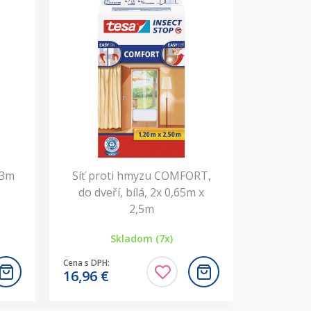
,3m
Síť proti hmyzu COMFORT,
do dveří, bílá, 2x 0,65m x
2,5m
Skladom (7x)
Cena s DPH:
16,96
€