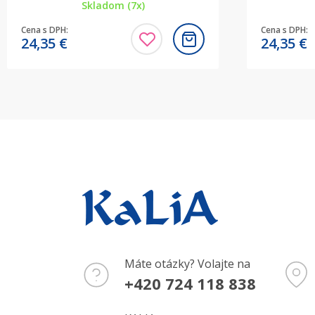
Skladom (7x)
Cena s DPH:
Cena s DPH:
24,35
€
24,35
€
Máte otázky? Volajte na
+420 724 118 838