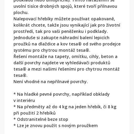
uvolní tisíce drobných spojů, které tvoří přilnavou
plochu.
Nalepovací hřebíky můžete používat opakovaně,
kolikrát chcete, takže jsou vynikající jak pro životní
prostředí, tak pro vaši peněženku i podklady.
Jednoduše si zakupte náhradní balení lepicích
proužků na dlaždice a kov tesa® od svého prodejce
systému pro chytrou montáž tesa®.
Řešení montáže na tapety, omítku, cihly, beton a
další povrchy najdete ve vyhledávači produktů
tesa® a mezi našimi řešeními pro chytrou montáž
tesa®.
Není vhodné na nepřilnavé povrchy.
* Na hladké pevné povrchy, například obklady
v interiéru
* Na předměty až do 4 kg na jeden hřebík, či 8 kg
při použití 2 hřebíků
* Odstranitelné beze stop
* Lze je znovu použít s novým proužkem