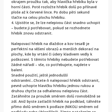
okrajem proužku tak, aby hlavička hřebíku byla v
horní části. Poté rozložte hřebík dolů po přilnavé
ploše až k červené lince. Po dobu pěti sekund
tlačte na celou plochu hřebíku.
4. Ujistěte se, že lze nelepivou část snadno uchopit
– budete ji potřebovat, pokud se rozhodnete
hřebík znovu odstranit.
Nalepovací hřebík na dlaždice a kov tesa® je
perfektní na věšení obrazů a menších dekorací na
plochy, kde by vrtání či údery kladivem vedly k
poškození. S těmito hřebíky nebudete potřebovat
žádné nářadí – vše, co potřebujete, najdete v
balení.
Snadné použití, ještě jednodušší
odstranění...Chcete-li nalepovací hřebík odstranit,
pevně uchopte hlavičku hřebíku jednou rukou a
druhou chyťte za odhalenou nelepivou část.
Zatáhněte za proužek směrem dolů rovnoběžně se
zdí. Aniž byste zatlačili hřebík na podklad, táhněte
přímo dolů směrem k podlaze (NIKOLI směrem od
podkladu nebo úhlopříčně). Tímto natažením se