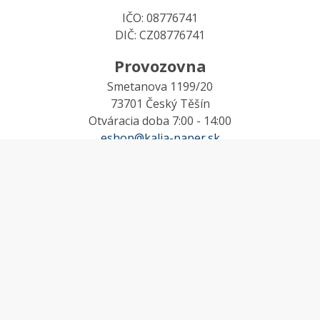
IČO: 08776741
DIČ: CZ08776741
Provozovna
Smetanova 1199/20
73701 Český Těšín
Otváracia doba 7:00 - 14:00
eshop@kalia-paper.sk
MÔJ ÚČET
Účet
Obľúbené
Košík