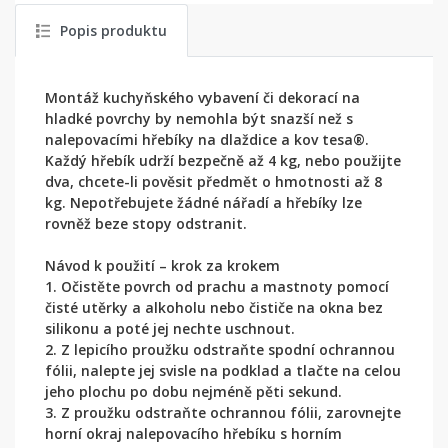
Popis produktu
Montáž kuchyňského vybavení či dekorací na
hladké povrchy by nemohla být snazší než s
nalepovacími hřebíky na dlaždice a kov tesa®.
Každý hřebík udrží bezpečně až 4 kg, nebo použijte
dva, chcete-li pověsit předmět o hmotnosti až 8
kg. Nepotřebujete žádné nářadí a hřebíky lze
rovněž beze stopy odstranit.
Návod k použití – krok za krokem
1. Očistěte povrch od prachu a mastnoty pomocí
čisté utěrky a alkoholu nebo čističe na okna bez
silikonu a poté jej nechte uschnout.
2. Z lepicího proužku odstraňte spodní ochrannou
fólii, nalepte jej svisle na podklad a tlačte na celou
jeho plochu po dobu nejméně pěti sekund.
3. Z proužku odstraňte ochrannou fólii, zarovnejte
horní okraj nalepovacího hřebíku s horním