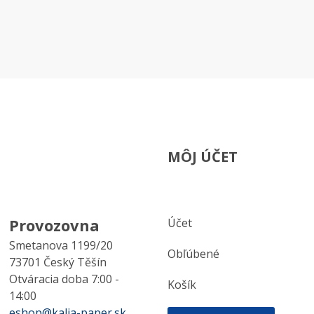
MÔJ ÚČET
Provozovna
Účet
Smetanova 1199/20
Obľúbené
73701 Český Těšín
Otváracia doba 7:00 -
Košík
14:00
eshop@kalia-paper.sk