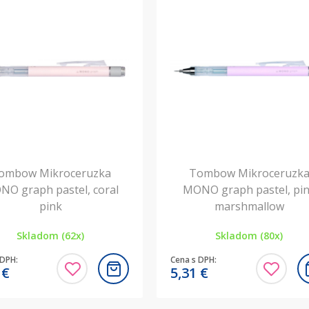
ombow Mikroceruzka
Tombow Mikroceruzk
O graph pastel, coral
MONO graph pastel, pi
pink
marshmallow
Skladom (62x)
Skladom (80x)
 DPH:
Cena s DPH:
1
€
5,31
€