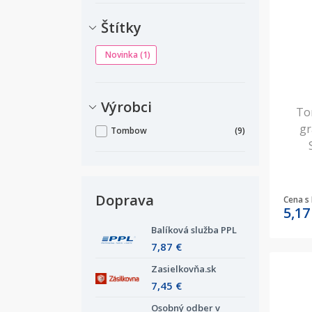
Štítky
Novinka
(1)
Výrobci
To
gr
Tombow
(9)
Doprava
Cena s
5,1
Balíková služba PPL
7,87 €
Zasielkovňa.sk
7,45 €
Osobný odber v