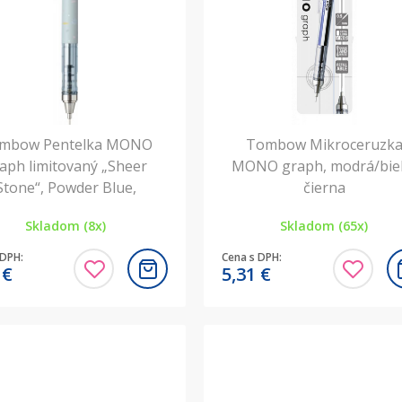
mbow Pentelka MONO
Tombow Mikroceruzk
aph limitovaný „Sheer
MONO graph, modrá/biel
Stone“, Powder Blue,
čierna
Skladom (8x)
Skladom (65x)
 DPH:
Cena s DPH:
7
€
5,31
€