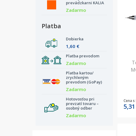
prevádzkarni KALIA
Zadarmo
Platba
Dobierka
1,60 €
Platba prevodom
T
Zadarmo
MO
Platba kartou/
zrychleným
prevodom (GoPay)
Zadarmo
Hotovosťou pri
Cena s
prevzatí tovaru –
5,3
osobný odber
Zadarmo