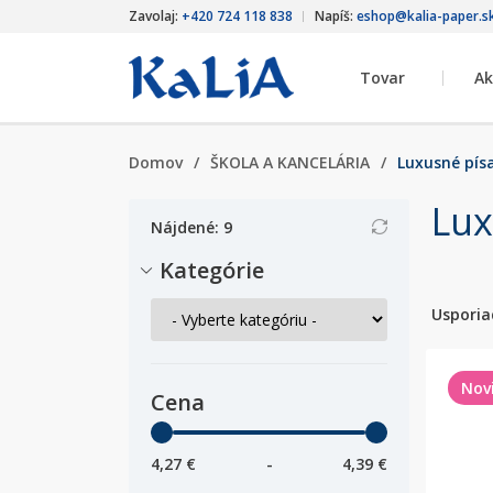
Zavolaj:
+420 724 118 838
Napíš:
eshop@kalia-paper.s
Tovar
Ak
Domov
/
ŠKOLA A KANCELÁRIA
/
Luxusné pís
Lux
Nájdené: 9
Kategórie
Usporia
Nov
Cena
4,27 €
-
4,39 €