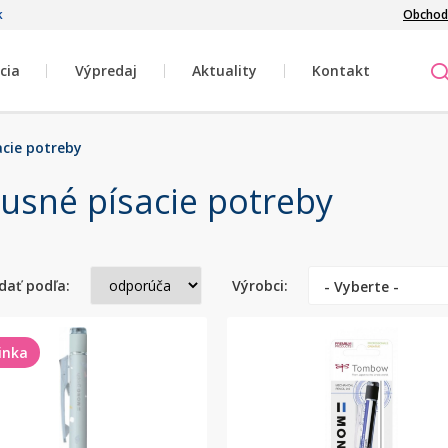
k
Obchod
cia
Výpredaj
Aktuality
Kontakt
acie potreby
usné písacie potreby
dať podľa:
Výrobci:
- Vyberte -
inka