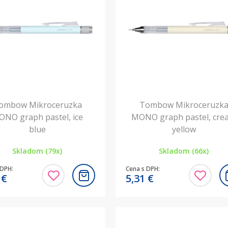
ombow Mikroceruzka
Tombow Mikroceruzk
NO graph pastel, ice
MONO graph pastel, cre
blue
yellow
Skladom (79x)
Skladom (66x)
 DPH:
Cena s DPH:
1
€
5,31
€