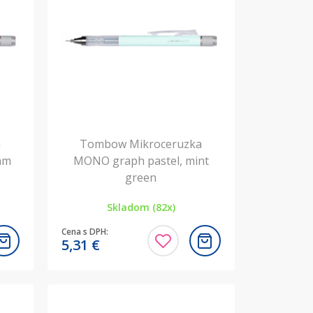
a
Tombow Mikroceruzka
am
MONO graph pastel, mint
green
Skladom (82x)
Cena s DPH:
5,31
€