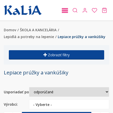
Domov
/
ŠKOLA A KANCELÁRIA
/
Lepidlá a potreby na lepenie
/
Lepiace prúžky a vankúšiky
Zobraziť filtry
Lepiace prúžky a vankúšiky
Usporiadať podľa:
Výrobci:
- Vyberte -