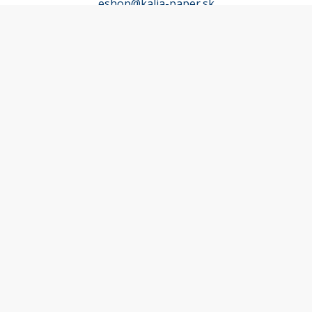
eshop@kalia-paper.sk
MÔJ ÚČET
Účet
Obľúbené
Košík
Odstúpenie od zmluvy
INFORMACE
Doprava a platba
Obchodné podmienky
Zásady spracúvania osobných údajov