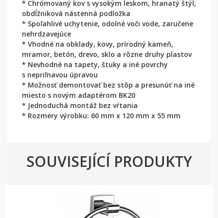
* Chrómovaný kov s vysokým leskom, hranatý štýl,
obdĺžniková nástenná podložka
* Spoľahlivé uchytenie, odolné voči vode, zaručene
nehrdzavejúce
* Vhodné na obklady, kovy, prírodný kameň,
mramor, betón, drevo, sklo a rôzne druhy plastov
* Nevhodné na tapety, štuky a iné povrchy
s nepriľnavou úpravou
* Možnosť demontovať bez stôp a presunúť na iné
miesto s novým adaptérom BK20
* Jednoduchá montáž bez vŕtania
* Rozmery výrobku: 60 mm x 120 mm x 55 mm
SOUVISEJÍCÍ PRODUKTY