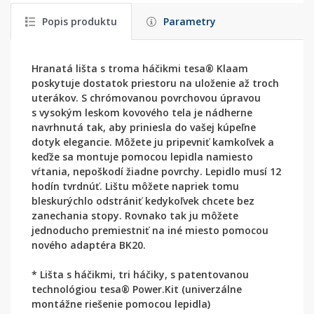
Popis produktu
Parametry
Hranatá lišta s troma háčikmi tesa® Klaam
poskytuje dostatok priestoru na uloženie až troch
uterákov. S chrómovanou povrchovou úpravou
s vysokým leskom kovového tela je nádherne
navrhnutá tak, aby priniesla do vašej kúpeľne
dotyk elegancie. Môžete ju pripevniť kamkoľvek a
keďže sa montuje pomocou lepidla namiesto
vŕtania, nepoškodí žiadne povrchy. Lepidlo musí 12
hodín tvrdnúť. Lištu môžete napriek tomu
bleskurýchlo odstrániť kedykoľvek chcete bez
zanechania stopy. Rovnako tak ju môžete
jednoducho premiestniť na iné miesto pomocou
nového adaptéra BK20.
* Lišta s háčikmi, tri háčiky, s patentovanou
technológiou tesa® Power.Kit (univerzálne
montážne riešenie pomocou lepidla)