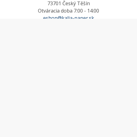
73701 Český Těšín
Otváracia doba 7:00 - 14:00
eshop@kalia-paper.sk
MÔJ ÚČET
Účet
Obľúbené
Košík
Odstúpenie od zmluvy
INFORMACE
Doprava a platba
Obchodné podmienky