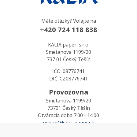
Máte otázky? Volajte na
+420 724 118 838
KALIA paper, s.r.o.
Smetanova 1199/20
737 01 Český Těšín
IČO: 08776741
DIČ: CZ08776741
Provozovna
Smetanova 1199/20
73701 Český Těšín
Otváracia doba 7:00 - 14:00
eshop@kalia-paper.sk