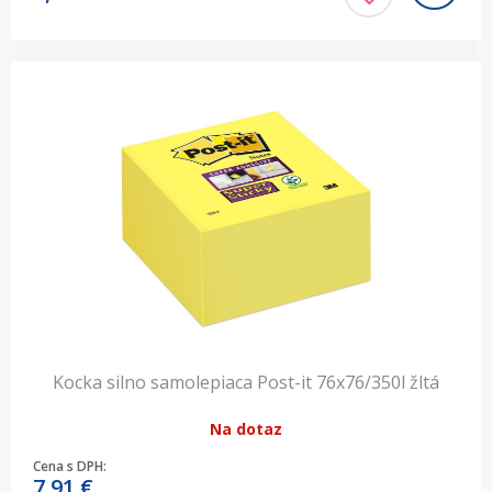
Kocka silno samolepiaca Post-it 76x76/350l žltá
Na dotaz
Cena s DPH:
7,91
€