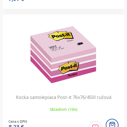
Kocka samolepiaca Post-it 76x76/450l ružová
Skladom (10x)
Cena s DPH:
8,23
€