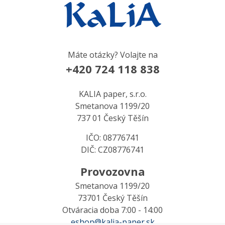
Máte otázky? Volajte na
+420 724 118 838
KALIA paper, s.r.o.
Smetanova 1199/20
737 01 Český Těšín
IČO: 08776741
DIČ: CZ08776741
Provozovna
Smetanova 1199/20
73701 Český Těšín
Otváracia doba 7:00 - 14:00
eshop@kalia-paper.sk